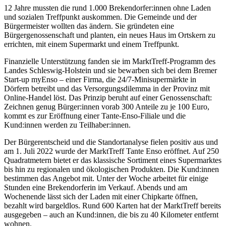
12 Jahre mussten die rund 1.000 Brekendorfer:innen ohne Laden
und sozialen Treffpunkt auskommen. Die Gemeinde und der
Bürgermeister wollten das ändern. Sie gründeten eine
Bürgergenossenschaft und planten, ein neues Haus im Ortskern zu
errichten, mit einem Supermarkt und einem Treffpunkt.
Finanzielle Unterstützung fanden sie im MarktTreff-Programm des
Landes Schleswig-Holstein und sie bewarben sich bei dem Bremer
Start-up myEnso – einer Firma, die 24/7-Minisupermärkte in
Dörfern betreibt und das Versorgungsdilemma in der Provinz mit
Online-Handel löst. Das Prinzip beruht auf einer Genossenschaft:
Zeichnen genug Bürger:innen vorab 300 Anteile zu je 100 Euro,
kommt es zur Eröffnung einer Tante-Enso-Filiale und die
Kund:innen werden zu Teilhaber:innen.
Der Bürgerentscheid und die Standortanalyse fielen positiv aus und
am 1. Juli 2022 wurde der MarktTreff Tante Enso eröffnet. Auf 250
Quadratmetern bietet er das klassische Sortiment eines Supermarktes
bis hin zu regionalen und ökologischen Produkten. Die Kund:innen
bestimmen das Angebot mit. Unter der Woche arbeitet für einige
Stunden eine Brekendorferin im Verkauf. Abends und am
Wochenende lässt sich der Laden mit einer Chipkarte öffnen,
bezahlt wird bargeldlos. Rund 600 Karten hat der MarktTreff bereits
ausgegeben – auch an Kund:innen, die bis zu 40 Kilometer entfernt
wohnen.