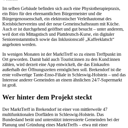
Im selben Gebäude befinden sich auch eine Physiotherapiepraxis,
ein Büro für den ehrenamtlichen Bürgermeister und die
Bürgergenossenschaft, ein elektronischer Verleihautomat des
Kreisbüchervereins und der neue Gemeinschaftsraum mit Küche.
Auch er ist durchgehend geöffnet und gut besucht – unter anderem,
weil dort ein Mittagstisch und Plattdeutsch-Kurse, ein digitaler
Seniorenstammtisch sowie das Inklusionscafé „Kaffeeklatsch“
angeboten werden.
In wenigen Monaten ist der MarktTreff so zu einem Treffpunkt im
Ort geworden. Damit bald auch Tourist:innen zu den Kund:innen
zählen, wird derzeit eine App entwickelt, die das Einkaufen
außerhalb der Öffnungszeiten ermöglichen soll. Brekendorf ist die
erste vollwertige Tante-Enso-Filiale in Schleswig-Holstein – und das
Interesse anderer Gemeinden an einem ähnlichen 24/7-Supermarkt
ist groß.
Wer hinter dem Projekt steckt
Der MarktTreff in Brekendorf ist einer von mittlerweile 47
multifunktionalen Dorfläden in Schleswig-Holstein. Das
Bundesland berät und unterstützt interessierte Gemeinden bei der
Planung und Gründung eines MarktTreffs – etwa mit einer