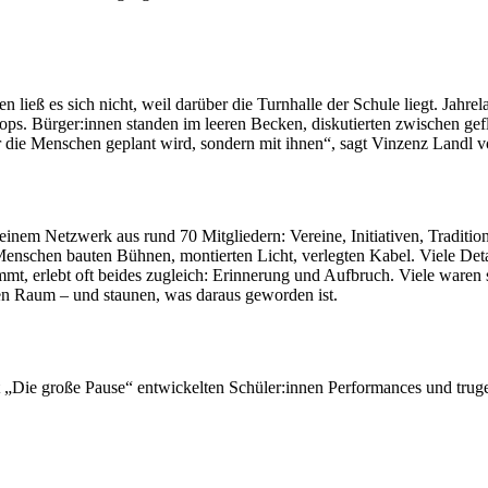
 ließ es sich nicht, weil darüber die Turnhalle der Schule liegt. Jahrel
ps. Bürger:innen standen im leeren Becken, diskutierten zwischen g
ür die Menschen geplant wird, sondern mit ihnen“, sagt Vinzenz Landl 
inem Netzwerk aus rund 70 Mitgliedern: Vereine, Initiativen, Traditi
nschen bauten Bühnen, montierten Licht, verlegten Kabel. Viele Detai
, erlebt oft beides zugleich: Erinnerung und Aufbruch. Viele waren s
en Raum – und staunen, was daraus geworden ist.
„Die große Pause“ entwickelten Schüler:innen Performances und trugen 