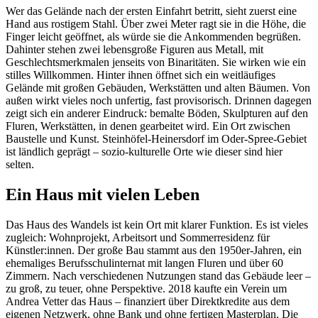
Wer das Gelände nach der ersten Einfahrt betritt, sieht zuerst eine
Hand aus rostigem Stahl. Über zwei Meter ragt sie in die Höhe, die
Finger leicht geöffnet, als würde sie die Ankommenden begrüßen.
Dahinter stehen zwei lebensgroße Figuren aus Metall, mit
Geschlechtsmerkmalen jenseits von Binaritäten. Sie wirken wie ein
stilles Willkommen. Hinter ihnen öffnet sich ein weitläufiges
Gelände mit großen Gebäuden, Werkstätten und alten Bäumen. Von
außen wirkt vieles noch unfertig, fast provisorisch. Drinnen dagegen
zeigt sich ein anderer Eindruck: bemalte Böden, Skulpturen auf den
Fluren, Werkstätten, in denen gearbeitet wird. Ein Ort zwischen
Baustelle und Kunst. Steinhöfel-Heinersdorf im Oder-Spree-Gebiet
ist ländlich geprägt – sozio-kulturelle Orte wie dieser sind hier
selten.
Ein Haus mit vielen Leben
Das Haus des Wandels ist kein Ort mit klarer Funktion. Es ist vieles
zugleich: Wohnprojekt, Arbeitsort und Sommerresidenz für
Künstler:innen. Der große Bau stammt aus den 1950er-Jahren, ein
ehemaliges Berufsschulinternat mit langen Fluren und über 60
Zimmern. Nach verschiedenen Nutzungen stand das Gebäude leer –
zu groß, zu teuer, ohne Perspektive. 2018 kaufte ein Verein um
Andrea Vetter das Haus – finanziert über Direktkredite aus dem
eigenen Netzwerk, ohne Bank und ohne fertigen Masterplan. Die