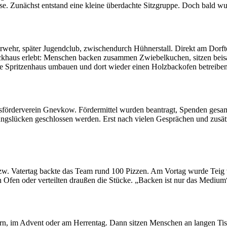
se. Zunächst entstand eine kleine überdachte Sitzgruppe. Doch bald w
rwehr, später Jugendclub, zwischendurch Hühnerstall. Direkt am Dorftei
backhaus erlebt: Menschen backen zusammen Zwiebelkuchen, sitzen beisa
lte Spritzenhaus umbauen und dort wieder einen Holzbackofen betreiben
tsförderverein Gnevkow. Fördermittel wurden beantragt, Spenden gesam
rungslücken geschlossen werden. Erst nach vielen Gesprächen und zusä
bzw. Vatertag backte das Team rund 100 Pizzen. Am Vortag wurde Teig 
 Ofen oder verteilten draußen die Stücke. „Backen ist nur das Medium
rn, im Advent oder am Herrentag. Dann sitzen Menschen an langen Tis