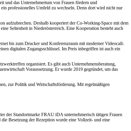
keit und das Unternehmertum von Frauen fördern und
ein professionelles Umfeld zu wechseln. Denn dort wird nicht nur
egion aufzubrechen. Deshalb kooperiert der Co-Working-Space mit dem
ne Seltenheit in Niederösterreich. Eine Kooperation besteht auch
nternet bis zum Drucker und Konferenzraum mit moderner Videocall-
en digitalen Zugangsschlüssel. Im Preis inbegriffen ist auch ein
zwerktreffen organisiert. Es gibt auch Unternehmensberatung,
auenwirtschaft Voraussetzung. Er wurde 2019 gegründet, um das
en, zur Politik und Wirtschaftsförderung. Mit regelmäßigen
unter der Standortmarke FRAU iDA unternehmerisch tätigen Frauen
die Besetzung der Rezeption wurde eine Vollzeit- und eine