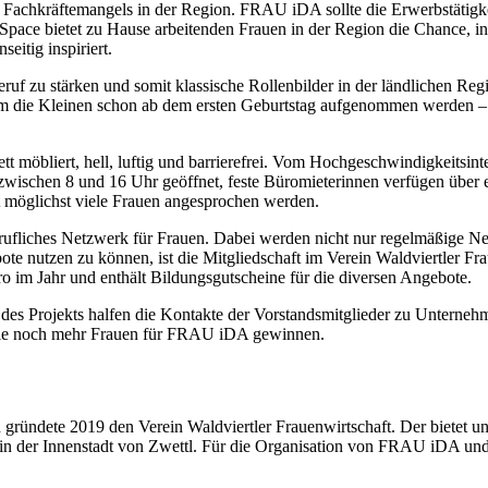
n Fachkräftemangels in der Region. FRAU iDA sollte die Erwerbstätig
ace bietet zu Hause arbeitenden Frauen in der Region die Chance, in 
eitig inspiriert.
eruf zu stärken und somit klassische Rollenbilder in der ländlichen R
 die Kleinen schon ab dem ersten Geburtstag aufgenommen werden – ei
t möbliert, hell, luftig und barrierefrei. Vom Hochgeschwindigkeitsi
wischen 8 und 16 Uhr geöffnet, feste Büromieterinnen verfügen über ein
it möglichst viele Frauen angesprochen werden.
fliches Netzwerk für Frauen. Dabei werden nicht nur regelmäßige Net
 nutzen zu können, ist die Mitgliedschaft im Verein Waldviertler Fr
 im Jahr und enthält Bildungsgutscheine für die diversen Angebote.
es Projekts halfen die Kontakte der Vorstandsmitglieder zu Unternehm
 sie noch mehr Frauen für FRAU iDA gewinnen.
ründete 2019 den Verein Waldviertler Frauenwirtschaft. Der bietet 
n der Innenstadt von Zwettl. Für die Organisation von FRAU iDA und 