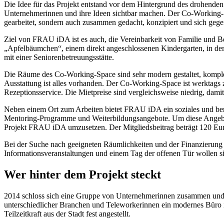
Die Idee für das Projekt entstand vor dem Hintergrund des drohende
Unternehmerinnen und ihre Ideen sichtbar machen. Der Co-Working-Sp
gearbeitet, sondern auch zusammen gedacht, konzipiert und sich gegens
Ziel von FRAU iDA ist es auch, die Vereinbarkeit von Familie und B
„Apfelbäumchen“, einem direkt angeschlossenen Kindergarten, in dem
mit einer Seniorenbetreuungsstätte.
Die Räume des Co-Working-Space sind sehr modern gestaltet, komplet
Ausstattung ist alles vorhanden. Der Co-Working-Space ist werktags z
Rezeptionsservice. Die Mietpreise sind vergleichsweise niedrig, dam
Neben einem Ort zum Arbeiten bietet FRAU iDA ein soziales und beru
Mentoring-Programme und Weiterbildungsangebote. Um diese Angebote
Projekt FRAU iDA umzusetzen. Der Mitgliedsbeitrag beträgt 120 Euro
Bei der Suche nach geeigneten Räumlichkeiten und der Finanzierung d
Informationsveranstaltungen und einem Tag der offenen Tür wollen
Wer hinter dem Projekt steckt
2014 schloss sich eine Gruppe von Unternehmerinnen zusammen und g
unterschiedlicher Branchen und Teleworkerinnen ein modernes Büro i
Teilzeitkraft aus der Stadt fest angestellt.