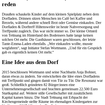
reden
Draußen schaukeln Kinder auf dem kleinen Spielplatz neben dem
Dorfladen. Drinnen sitzen Menschen im Café bei Kaffee und
Brezeln, während andere schnell Brot oder Gemüse einkaufen. Der
Dorfladen & Dorftreff Hiltensweiler ist heute Nahversorgung und
Treffpunkt zugleich. Das war nicht immer so. Der kleine Ortsteil
von Tettnang im Hinterland des Bodensees hatte lange keinen
solchen Ort mehr. Die Gasthäuser waren geschlossen, der letzte
Tante-Emma-Laden ebenfalls. „Wer einkaufen wollte, musste
wegfahren“, sagt Initiator Stefan Wortmann. „Und für ein Gespräch
gab es eigentlich keinen Ort mehr.“
Eine Idee aus dem Dorf
2015 beschlossen Wortmann und seine Nachbarin Anja Bohner,
daran etwas zu ändern. Sie entwickelten die Idee eines Dorfladens
mit Treffpunkt und gingen damit von Tür zu Tür. Die Resonanz war
groß. Schließlich gründeten 82 Bürger:innen eine
Unternehmensgesellschaft und brachten gemeinsam 22.500 Euro
Startkapital auf. Weitere stille Gesellschafter mit zusätzlichem
Kapital kamen hinzu. Die Stadt Tettnang mit Erbpacht der
Kirchengemeinde stellte Räume im ehemaligen Kindergarten zur