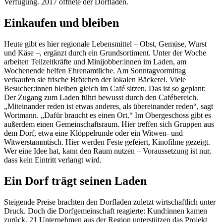
Verfügung. 2017 öffnete der Dorfladen.
Einkaufen und bleiben
Heute gibt es hier regionale Lebensmittel – Obst, Gemüse, Wurst
und Käse –, ergänzt durch ein Grundsortiment. Unter der Woche
arbeiten Teilzeitkräfte und Minijobber:innen im Laden, am
Wochenende helfen Ehrenamtliche. Am Sonntagvormittag
verkaufen sie frische Brötchen der lokalen Bäckerei. Viele
Besucher:innen bleiben gleich im Café sitzen. Das ist so geplant:
Der Zugang zum Laden führt bewusst durch den Cafébereich.
„Miteinander reden ist etwas anderes, als übereinander reden“, sagt
Wortmann. „Dafür braucht es einen Ort.“ Im Obergeschoss gibt es
außerdem einen Gemeinschaftsraum. Hier treffen sich Gruppen aus
dem Dorf, etwa eine Klöppelrunde oder ein Witwen- und
Witwerstammtisch. Hier werden Feste gefeiert, Kinofilme gezeigt.
Wer eine Idee hat, kann den Raum nutzen – Voraussetzung ist nur,
dass kein Eintritt verlangt wird.
Ein Dorf trägt seinen Laden
Steigende Preise brachten den Dorfladen zuletzt wirtschaftlich unter
Druck. Doch die Dorfgemeinschaft reagierte: Kund:innen kamen
zurück. 21 Unternehmen aus der Region unterstützen das Projekt